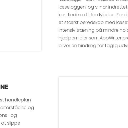
læseloggen, og vi har indrettet
kan finde ro til fordybelse. For 
et stærkt beredskab med læsev
intensiv træning på mindre hol
hjælpemidler som AppWriter pro
bliver en hindring for faglig udvi
GNE
ast handleplan
talforståelse og
ions- og
 at slippe