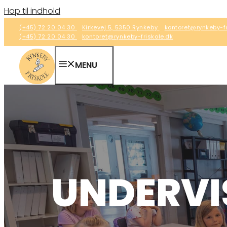
Hop til indhold
(+45) 72 20 04 30
Kirkevej 5, 5350 Rynkeby
kontoret@rynkeby-fr
(+45) 72 20 04 30
kontoret@rynkeby-friskole.dk
MENU
UNDERVI