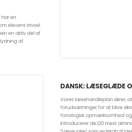
r har en
m elevens trivsel.
en en aktiv del af
tydning af
DANSK: LÆSEGLÆDE O
Vores læsehandleplan sikrer, at
forudsætninger for at blive sikre
fonologisk opmærksomhed og
introducerer de 120 mest almind
“Læseugler” som redskab til læs