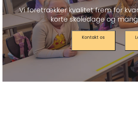
Vi foretrækker kvalitet frem for kvan
korte skoledage og mange
Kontakt os
L
Tid til reel undervis
FAGLIGHED I SAMLÆSTE KLASSER