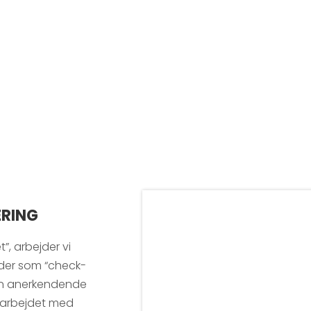
ÆRING
”, arbejder vi
oder som “check-
 en anerkendende
er arbejdet med