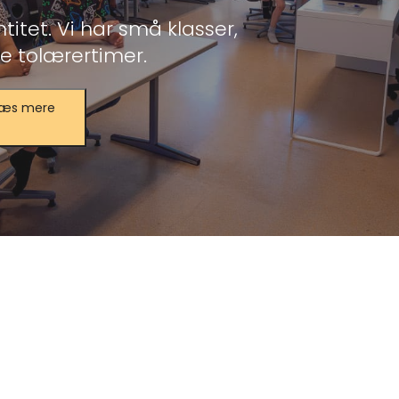
titet. Vi har små klasser,
 tolærertimer.
æs mere
ningsdifferentiering