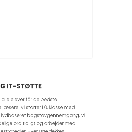
G IT-STØTTE
 alle elever får de bedste
 læsere. Vi starter i 0. klasse med
 lydbaseret bogstavgennemgang. Vi
elige ord tidligt og arbejder med
estrategier. Hver uge tjekkes