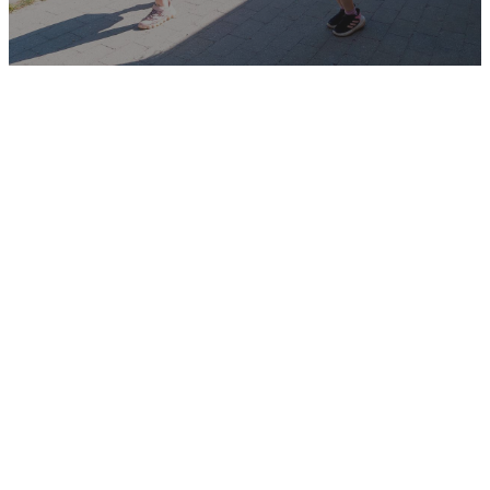
Faglighed i trygge rammer siden
1976