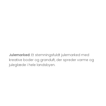
Julemarked:
Et stemningsfuldt julemarked med
kreative boder og granduft, der spreder varme og
juleglæde i hele landsbyen.