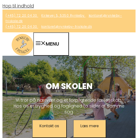
Hop til indhold
(+45) 72 20 04 30
Kirkevej 5, 5350 Rynkeby
kontoret@rynkeby-
friskole.dk
(+45) 72 20 04 30
kontoret@rynkeby-friskole.dk
MENU
OM SKOLEN
Vi tror på nærvær og et forpligtende fællesskab.
Hos os er tryghed og faglighed to sider af samme
sag.
Kontakt os
Læs mere