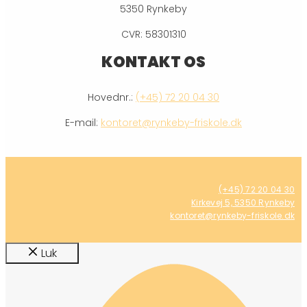
5350 Rynkeby
CVR: 58301310
KONTAKT OS
Hovednr.:
(+45)
72 20 04 30
E-mail:
kontoret@rynkeby-friskole.dk
(+45) 72 20 04 30
Kirkevej 5, 5350 Rynkeby
kontoret@rynkeby-friskole.dk
Luk